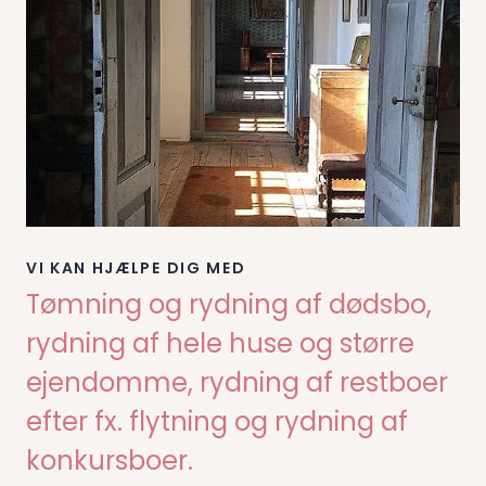
VI KAN HJÆLPE DIG MED
Tømning og rydning af dødsbo,
rydning af hele huse og større
ejendomme, rydning af restboer
efter fx. flytning og rydning af
konkursboer.