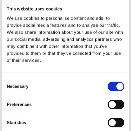
dødsbo rydning, tømning, rengøring og
This website uses cookies
klargøring.
We use cookies to personalise content and ads, to
provide social media features and to analyse our traffic.
We also share information about your use of our site with
Læs mere om priser her
our social media, advertising and analytics partners who
may combine it with other information that you’ve
provided to them or that they’ve collected from your use
of their services.
Consent
Necessary
Selection
Rydning af plejebolig
Vi kan hjælpe dig med at rydde mindre
Preferences
boliger, beskyttede boliger og plejeboliger.
Statistics