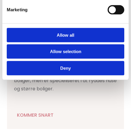
KOMMER SNART
Marketing
Allow all
Allow selection
Rydning af huse
Deny
Vi rydder alle former for ejendomme og
boliger, men er specieliseret i at ryddes huse
og større boliger.
KOMMER SNART